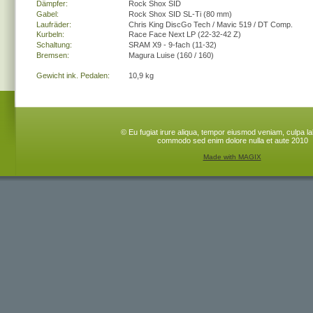
Dämpfer:
Rock Shox SID
Gabel:
Rock Shox SID SL-Ti (80 mm)
Laufräder:
Chris King DiscGo Tech / Mavic 519 / DT Comp.
Kurbeln:
Race Face Next LP (22-32-42 Z)
Schaltung:
SRAM X9 - 9-fach (11-32)
Bremsen:
Magura Luise (160 / 160)
Gewicht ink. Pedalen:
10,9 kg
© Eu fugiat irure aliqua, tempor eiusmod veniam, culpa la
commodo sed enim dolore nulla et aute 2010 
Made with MAGIX